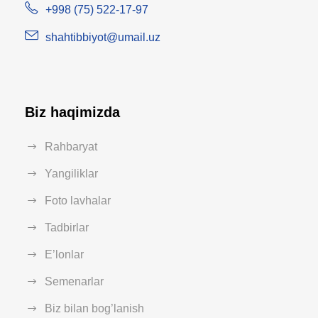
+998 (75) 522-17-97
shahtibbiyot@umail.uz
Biz haqimizda
Rahbaryat
Yangiliklar
Foto lavhalar
Tadbirlar
E’lonlar
Semenarlar
Biz bilan bog’lanish