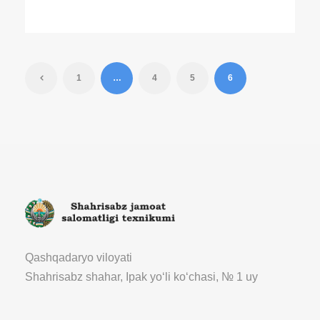
1
…
4
5
6
Qashqadaryo viloyati
Shahrisabz shahar, Ipak yoʻli koʻchasi, № 1 uy