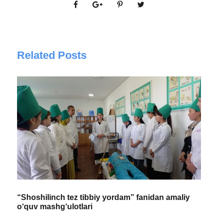
Related Posts
“Shoshilinch tez tibbiy yordam” fanidan amaliy
o‘quv mashg‘ulotlari