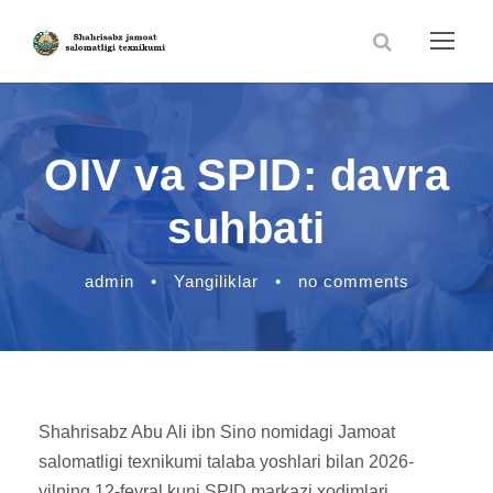
OIV va SPID: davra
suhbati
admin
•
Yangiliklar
•
no comments
Shahrisabz Abu Ali ibn Sino nomidagi Jamoat
salomatligi texnikumi talaba yoshlari bilan 2026-
yilning 12-fevral kuni SPID markazi xodimlari