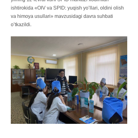
ishtirokida «OIV va SPID: yuqish yo’llari, oldini olish
va himoya usullari» mavzusidagi davra suhbati
o’tkazildi.