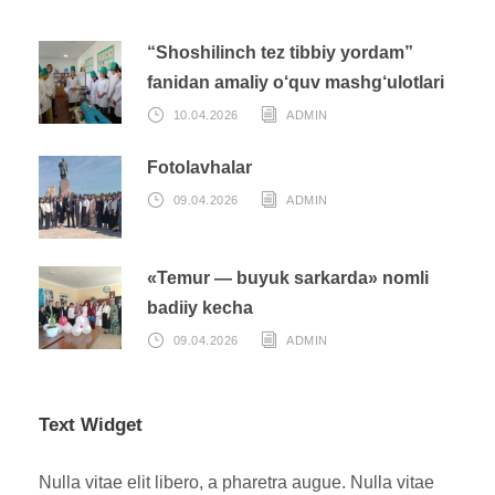
“Shoshilinch tez tibbiy yordam”
fanidan amaliy o‘quv mashg‘ulotlari
10.04.2026
ADMIN
Fotolavhalar
09.04.2026
ADMIN
«Temur — buyuk sarkarda» nomli
badiiy kecha
09.04.2026
ADMIN
Text Widget
Nulla vitae elit libero, a pharetra augue. Nulla vitae