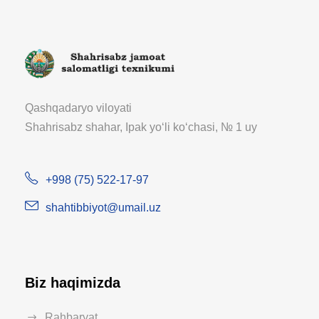
Qashqadaryo viloyati
Shahrisabz shahar, Ipak yoʻli koʻchasi, № 1 uy
+998 (75) 522-17-97
shahtibbiyot@umail.uz
Biz haqimizda
Rahbaryat