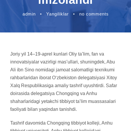
admin
•
Yangiliklar
•
no comments
Joriy yil 14–19-aprel kunlari Oliy ta’lim, fan va
innovatsiyalar vazirligi mas’ullari, shuningdek, Abu
Ali ibn Sino nomidagi jamoat salomatligi texnikumi
rahbarlaridan iborat O‘zbekiston delegatsiyasi Xitoy
Xalq Respublikasiga amaliy tashrif uyushtirdi. Safar
doirasida delegatsiya Chongqing va Anhu
shaharlaridagi yetakchi tibbiyot ta’lim muassasalari
faoliyati bilan yaqindan tanishdi.
Tashrif davomida Chongqing tibbiyot kolleji, Anhu
tibbiyot universiteti, Anhu tibbiyot kollejidagi