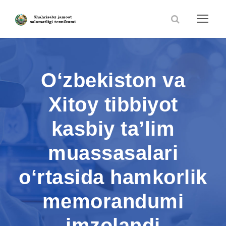
O‘zbekiston va
Xitoy tibbiyot
kasbiy ta’lim
muassasalari
o‘rtasida hamkorlik
memorandumi
imzolandi