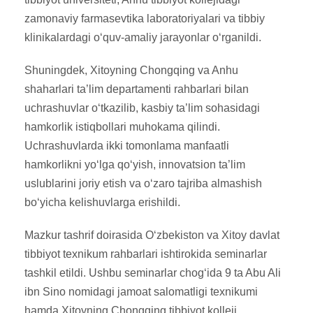
zamonaviy farmasevtika laboratoriyalari va tibbiy
klinikalardagi o‘quv-amaliy jarayonlar o‘rganildi.
Shuningdek, Xitoyning Chongqing va Anhu
shaharlari ta’lim departamenti rahbarlari bilan
uchrashuvlar o‘tkazilib, kasbiy ta’lim sohasidagi
hamkorlik istiqbollari muhokama qilindi.
Uchrashuvlarda ikki tomonlama manfaatli
hamkorlikni yo‘lga qo‘yish, innovatsion ta’lim
uslublarini joriy etish va o‘zaro tajriba almashish
bo‘yicha kelishuvlarga erishildi.
Mazkur tashrif doirasida O‘zbekiston va Xitoy davlat
tibbiyot texnikum rahbarlari ishtirokida seminarlar
tashkil etildi. Ushbu seminarlar chog‘ida 9 ta Abu Ali
ibn Sino nomidagi jamoat salomatligi texnikumi
hamda Xitoyning Chongqing tibbiyot kolleji,