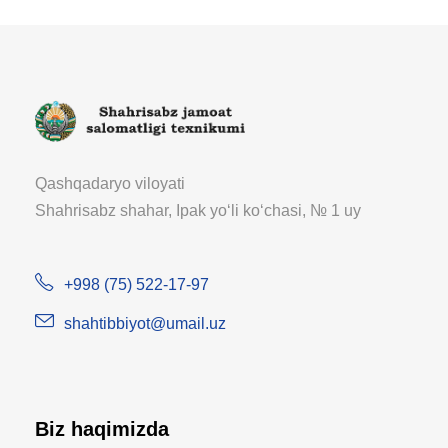
Qashqadaryo viloyati
Shahrisabz shahar, Ipak yoʻli koʻchasi, № 1 uy
+998 (75) 522-17-97
shahtibbiyot@umail.uz
Biz haqimizda