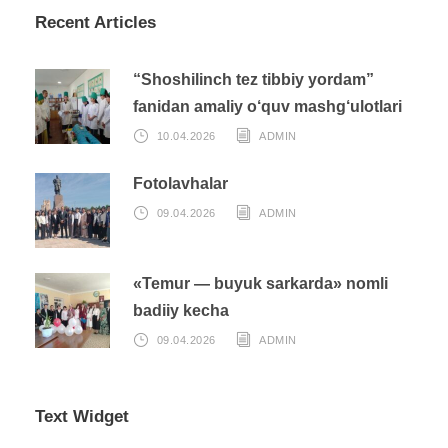
Recent Articles
“Shoshilinch tez tibbiy yordam”
fanidan amaliy o‘quv mashg‘ulotlari
10.04.2026
ADMIN
Fotolavhalar
09.04.2026
ADMIN
«Temur — buyuk sarkarda» nomli
badiiy kecha
09.04.2026
ADMIN
Text Widget