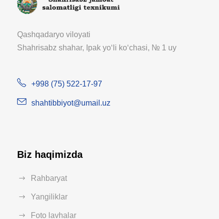
Qashqadaryo viloyati
Shahrisabz shahar, Ipak yoʻli koʻchasi, № 1 uy
+998 (75) 522-17-97
shahtibbiyot@umail.uz
Biz haqimizda
Rahbaryat
Yangiliklar
Foto lavhalar