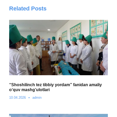
Related Posts
“Shoshilinch tez tibbiy yordam” fanidan amaliy
o‘quv mashg‘ulotlari
10.04.2026
•
admin