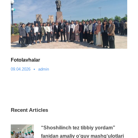
Fotolavhalar
09.04.2026
•
admin
Recent Articles
“Shoshilinch tez tibbiy yordam”
fanidan amaliy o‘quv mashg‘ulotlari