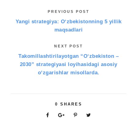
PREVIOUS POST
Yangi strategiya: O‘zbekistonning 5 yillik
maqsadlari
NEXT POST
Takomillashtirilayotgan “O‘zbekiston –
2030” strategiyasi loyihasidagi asosiy
o‘zgarishlar misollarda.
0
SHARES