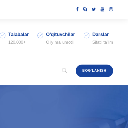
Talabalar
O'qituvchilar
Darslar
120,000+
Oliy ma'lumotli
Sifatli ta'lim
BOG'LANISH