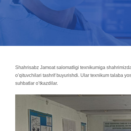
Shahrisabz Jamoat salomatligi texnikumiga shahrimizdagi
o’qituvchilari tashrif buyurishdi. Ular texnikum talaba yo
suhbatlar o’tkazdilar.