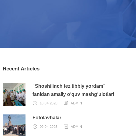
Recent Articles
“Shoshilinch tez tibbiy yordam”
fanidan amaliy o‘quv mashg‘ulotlari
10.04.2026
ADMIN
Fotolavhalar
09.04.2026
ADMIN