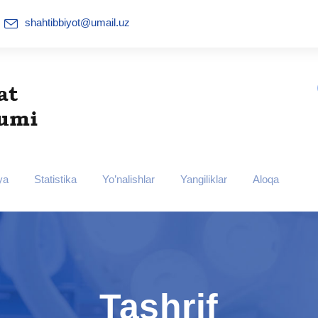
shahtibbiyot@umail.uz
ya
Statistika
Yo’nalishlar
Yangiliklar
Aloqa
Tashrif