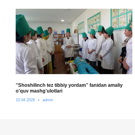
“Shoshilinch tez tibbiy yordam” fanidan amaliy
o‘quv mashg‘ulotlari
10.04.2026
•
admin